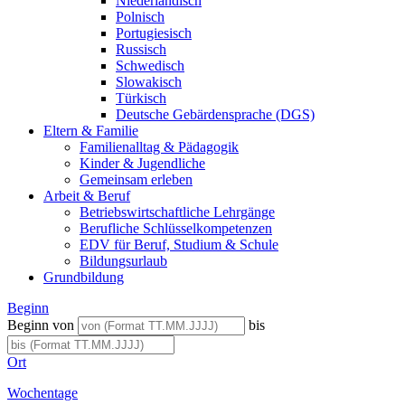
Niederländisch
Polnisch
Portugiesisch
Russisch
Schwedisch
Slowakisch
Türkisch
Deutsche Gebärdensprache (DGS)
Eltern & Familie
Familienalltag & Pädagogik
Kinder & Jugendliche
Gemeinsam erleben
Arbeit & Beruf
Betriebswirtschaftliche Lehrgänge
Berufliche Schlüsselkompetenzen
EDV für Beruf, Studium & Schule
Bildungsurlaub
Grundbildung
Beginn
Beginn von
bis
Ort
Wochentage