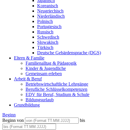
Japanisch
Koreanisch
Neugriechisch
Niederländisch
Polnisch
Portugiesisch
Russisch
Schwedisch
Slowakisch
Türkisch
Deutsche Gebärdensprache (DGS)
Eltern & Familie
Familienalltag & Pädagogik
Kinder & Jugendliche
Gemeinsam erleben
Arbeit & Beruf
Betriebswirtschaftliche Lehrgänge
Berufliche Schlüsselkompetenzen
EDV für Beruf, Studium & Schule
Bildungsurlaub
Grundbildung
Beginn
Beginn von
bis