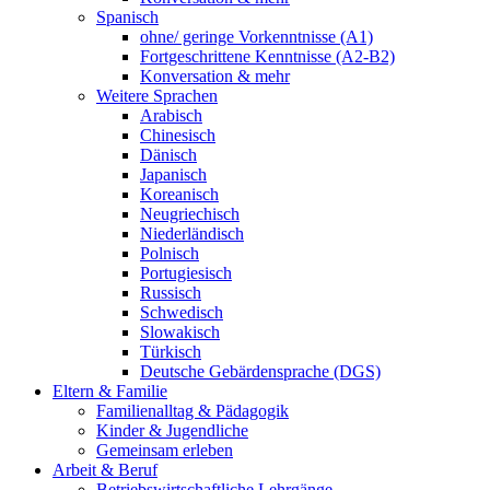
Spanisch
ohne/ geringe Vorkenntnisse (A1)
Fortgeschrittene Kenntnisse (A2-B2)
Konversation & mehr
Weitere Sprachen
Arabisch
Chinesisch
Dänisch
Japanisch
Koreanisch
Neugriechisch
Niederländisch
Polnisch
Portugiesisch
Russisch
Schwedisch
Slowakisch
Türkisch
Deutsche Gebärdensprache (DGS)
Eltern & Familie
Familienalltag & Pädagogik
Kinder & Jugendliche
Gemeinsam erleben
Arbeit & Beruf
Betriebswirtschaftliche Lehrgänge