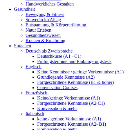
Handwerkliches Gestalten
Gesundheit
Bewegung & Fitness
Souverän im Alltag
Entspannung & Körpererfahrung
Natur Erleben
Gesundheitswissen
Kochen & Ernährung
Sprachen
Deutsch als Zweitsprache
Deutschkurse (A1 - C1)
Prüfungstermine und Einbürgerungstests
Englisch
Keine Kenntnisse / geringe Vorkenntnisse (A1)
Grundlegende Kenntnisse (A2)
Fortgeschrittene Kenntnisse (B1 & höher)
Conversation Courses
Französisch
Keine/geringe Vorkenntnisse (A1)
Fortgeschrittene Kenntnisse (A2-C1)
Konversation & mehr
Italienisch
keine / geringe Vorkenntnisse (A1)
Fortgeschrittene Kenntnisse (A2- B1)
Konversation & mehr