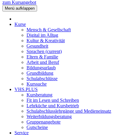
zum Kursangebot
Menü aufklappen
Kurse
Mensch & Gesellschaft
Digital im Alltag
Kultur & Kreativität
Gesundheit
Sprachen
(current)
Eltern & Familie
Arbeit und Beruf
Bildungsurlaub
Grundbildung
Schulabschlüsse
Kurssuche
VHS.PLUS
Kursberatung
Fit im Lesen und Schreiben
Lehrküche und Kursbetrieb
Schulabschlusslehrgänge und Medieneinsatz
Weiterbildungsberatung
Gruppenangebote
Gutscheine
Service