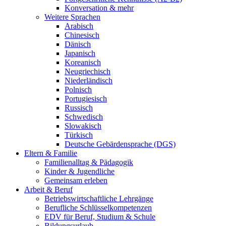
Konversation & mehr
Weitere Sprachen
Arabisch
Chinesisch
Dänisch
Japanisch
Koreanisch
Neugriechisch
Niederländisch
Polnisch
Portugiesisch
Russisch
Schwedisch
Slowakisch
Türkisch
Deutsche Gebärdensprache (DGS)
Eltern & Familie
Familienalltag & Pädagogik
Kinder & Jugendliche
Gemeinsam erleben
Arbeit & Beruf
Betriebswirtschaftliche Lehrgänge
Berufliche Schlüsselkompetenzen
EDV für Beruf, Studium & Schule
Bildungsurlaub