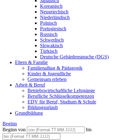
Japanisch
Koreanisch
Neugriechisch
Niederländisch
Polnisch
Portugiesisch
Russisch
Schwedisch
Slowakisch
Türkisch
Deutsche Gebärdensprache (DGS)
Eltern & Familie
Familienalltag & Pädagogik
Kinder & Jugendliche
Gemeinsam erleben
Arbeit & Beruf
Betriebswirtschaftliche Lehrgänge
Berufliche Schlüsselkompetenzen
EDV für Beruf, Studium & Schule
Bildungsurlaub
Grundbildung
Beginn
Beginn von
bis