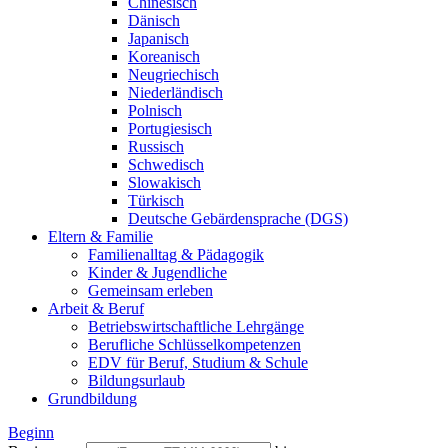
Chinesisch
Dänisch
Japanisch
Koreanisch
Neugriechisch
Niederländisch
Polnisch
Portugiesisch
Russisch
Schwedisch
Slowakisch
Türkisch
Deutsche Gebärdensprache (DGS)
Eltern & Familie
Familienalltag & Pädagogik
Kinder & Jugendliche
Gemeinsam erleben
Arbeit & Beruf
Betriebswirtschaftliche Lehrgänge
Berufliche Schlüsselkompetenzen
EDV für Beruf, Studium & Schule
Bildungsurlaub
Grundbildung
Beginn