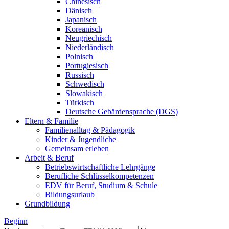
Chinesisch
Dänisch
Japanisch
Koreanisch
Neugriechisch
Niederländisch
Polnisch
Portugiesisch
Russisch
Schwedisch
Slowakisch
Türkisch
Deutsche Gebärdensprache (DGS)
Eltern & Familie
Familienalltag & Pädagogik
Kinder & Jugendliche
Gemeinsam erleben
Arbeit & Beruf
Betriebswirtschaftliche Lehrgänge
Berufliche Schlüsselkompetenzen
EDV für Beruf, Studium & Schule
Bildungsurlaub
Grundbildung
Beginn