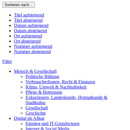
Sortieren nach...
Titel aufsteigend
Titel absteigend
Datum aufsteigend
Datum absteigend
Ort aufsteigend
Ort absteigend
Nummer aufsteigend
Nummer absteigend
Filter
Mensch & Gesellschaft
Politische Bildung
Verbraucherfragen, Recht & Finanzen
Klima, Umwelt & Nachhaltigkeit
Pflege & Betreuung
Exkursionen, Landeskunde, Heimatkunde &
Stadtkultur
Gesellschaft
Geschichte
Digital im Alltag
Einstieg und IT-Grundwissen
Internet & Social Media