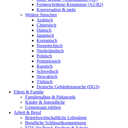
Fortgeschrittene Kenntnisse (A2-B2)
Konversation & mehr
Weitere Sprachen
Arabisch
Chinesisch
Dänisch
Japanisch
Koreanisch
Neugriechisch
Niederländisch
Polnisch
Portugiesisch
Russisch
Schwedisch
Slowakisch
Türkisch
Deutsche Gebärdensprache (DGS)
Eltern & Familie
Familienalltag & Pädagogik
Kinder & Jugendliche
Gemeinsam erleben
Arbeit & Beruf
Betriebswirtschaftliche Lehrgänge
Berufliche Schlüsselkompetenzen
EDV für Beruf, Studium & Schule