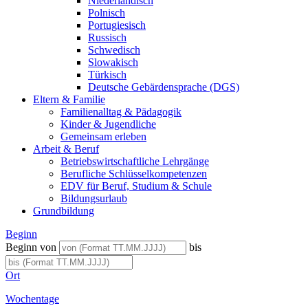
Niederländisch
Polnisch
Portugiesisch
Russisch
Schwedisch
Slowakisch
Türkisch
Deutsche Gebärdensprache (DGS)
Eltern & Familie
Familienalltag & Pädagogik
Kinder & Jugendliche
Gemeinsam erleben
Arbeit & Beruf
Betriebswirtschaftliche Lehrgänge
Berufliche Schlüsselkompetenzen
EDV für Beruf, Studium & Schule
Bildungsurlaub
Grundbildung
Beginn
Beginn von
bis
Ort
Wochentage