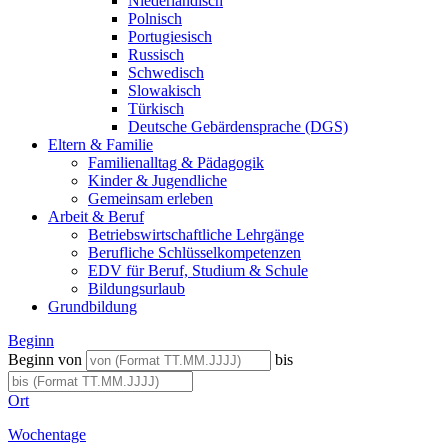
Niederländisch
Polnisch
Portugiesisch
Russisch
Schwedisch
Slowakisch
Türkisch
Deutsche Gebärdensprache (DGS)
Eltern & Familie
Familienalltag & Pädagogik
Kinder & Jugendliche
Gemeinsam erleben
Arbeit & Beruf
Betriebswirtschaftliche Lehrgänge
Berufliche Schlüsselkompetenzen
EDV für Beruf, Studium & Schule
Bildungsurlaub
Grundbildung
Beginn
Beginn von
bis
Ort
Wochentage