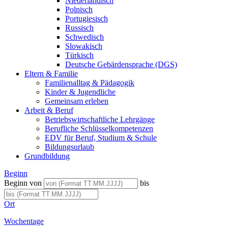
Niederländisch
Polnisch
Portugiesisch
Russisch
Schwedisch
Slowakisch
Türkisch
Deutsche Gebärdensprache (DGS)
Eltern & Familie
Familienalltag & Pädagogik
Kinder & Jugendliche
Gemeinsam erleben
Arbeit & Beruf
Betriebswirtschaftliche Lehrgänge
Berufliche Schlüsselkompetenzen
EDV für Beruf, Studium & Schule
Bildungsurlaub
Grundbildung
Beginn
Beginn von
bis
Ort
Wochentage