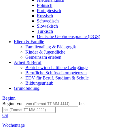
Niederländisch
Polnisch
Portugiesisch
Russisch
Schwedisch
Slowakisch
Türkisch
Deutsche Gebärdensprache (DGS)
Eltern & Familie
Familienalltag & Pädagogik
Kinder & Jugendliche
Gemeinsam erleben
Arbeit & Beruf
Betriebswirtschaftliche Lehrgänge
Berufliche Schlüsselkompetenzen
EDV für Beruf, Studium & Schule
Bildungsurlaub
Grundbildung
Beginn
Beginn von
bis
Ort
Wochentage