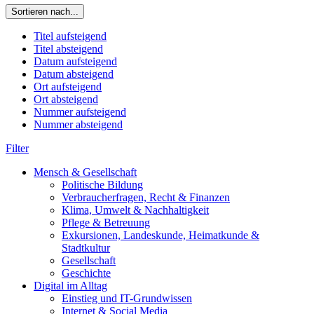
Sortieren nach...
Titel aufsteigend
Titel absteigend
Datum aufsteigend
Datum absteigend
Ort aufsteigend
Ort absteigend
Nummer aufsteigend
Nummer absteigend
Filter
Mensch & Gesellschaft
Politische Bildung
Verbraucherfragen, Recht & Finanzen
Klima, Umwelt & Nachhaltigkeit
Pflege & Betreuung
Exkursionen, Landeskunde, Heimatkunde &
Stadtkultur
Gesellschaft
Geschichte
Digital im Alltag
Einstieg und IT-Grundwissen
Internet & Social Media