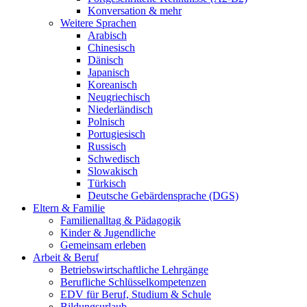
Konversation & mehr
Weitere Sprachen
Arabisch
Chinesisch
Dänisch
Japanisch
Koreanisch
Neugriechisch
Niederländisch
Polnisch
Portugiesisch
Russisch
Schwedisch
Slowakisch
Türkisch
Deutsche Gebärdensprache (DGS)
Eltern & Familie
Familienalltag & Pädagogik
Kinder & Jugendliche
Gemeinsam erleben
Arbeit & Beruf
Betriebswirtschaftliche Lehrgänge
Berufliche Schlüsselkompetenzen
EDV für Beruf, Studium & Schule
Bildungsurlaub