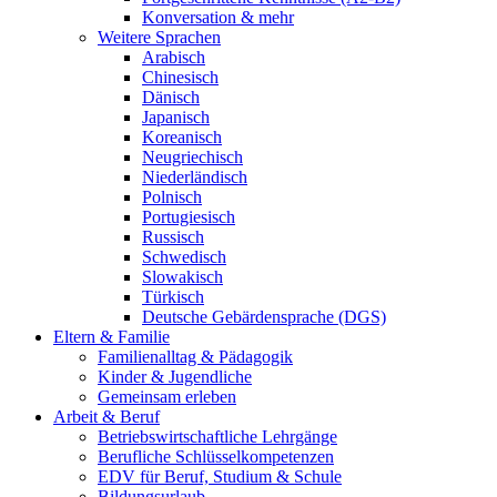
Konversation & mehr
Weitere Sprachen
Arabisch
Chinesisch
Dänisch
Japanisch
Koreanisch
Neugriechisch
Niederländisch
Polnisch
Portugiesisch
Russisch
Schwedisch
Slowakisch
Türkisch
Deutsche Gebärdensprache (DGS)
Eltern & Familie
Familienalltag & Pädagogik
Kinder & Jugendliche
Gemeinsam erleben
Arbeit & Beruf
Betriebswirtschaftliche Lehrgänge
Berufliche Schlüsselkompetenzen
EDV für Beruf, Studium & Schule
Bildungsurlaub