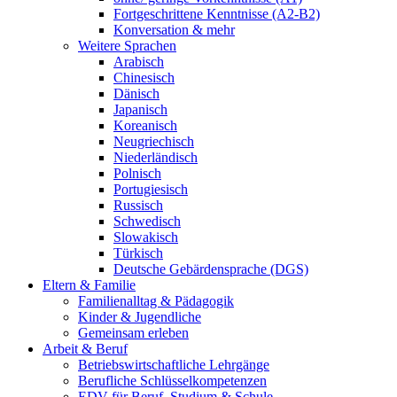
Fortgeschrittene Kenntnisse (A2-B2)
Konversation & mehr
Weitere Sprachen
Arabisch
Chinesisch
Dänisch
Japanisch
Koreanisch
Neugriechisch
Niederländisch
Polnisch
Portugiesisch
Russisch
Schwedisch
Slowakisch
Türkisch
Deutsche Gebärdensprache (DGS)
Eltern & Familie
Familienalltag & Pädagogik
Kinder & Jugendliche
Gemeinsam erleben
Arbeit & Beruf
Betriebswirtschaftliche Lehrgänge
Berufliche Schlüsselkompetenzen
EDV für Beruf, Studium & Schule