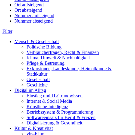
Ort aufsteigend
Ort absteigend
Nummer aufsteigend
Nummer absteigend
Filter
Mensch & Gesellschaft
Politische Bildung
Verbraucherfragen, Recht & Finanzen
Klima, Umwelt & Nachhaltigkeit
Pflege & Betreuung
Exkursionen, Landeskunde, Heimatkunde &
Stadtkultur
Gesellschaft
Geschichte
Digital im Alltag
Einstieg und IT-Grundwissen
Internet & Social Media
Künstliche Intelligenz
Betriebssystem & Programmierung
Softwareeinsatz für Beruf & Freizeit
Digitalisierung & Gesundheit
Kultur & Kreativität
vhs-Kino