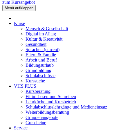
zum Kursangebot
Menü aufklappen
Kurse
Mensch & Gesellschaft
Digital im Alltag
Kultur & Kreativität
Gesundheit
Sprachen
(current)
Eltern & Familie
Arbeit und Beruf
Bildungsurlaub
Grundbildung
Schulabschlüsse
Kurssuche
VHS.PLUS
Kursberatung
Fit im Lesen und Schreiben
Lehrküche und Kursbetrieb
Schulabschlusslehrgänge und Medieneinsatz
Weiterbildungsberatung
Gruppenangebote
Gutscheine
Service