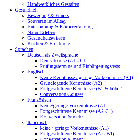
Handwerkliches Gestalten
Gesundheit
Bewegung & Fitness
Souverän im Alltag
Entspannung & Körpererfahrung
Natur Erleben
Gesundheitswissen
Kochen & Ernährung
Sprachen
Deutsch als Zweitsprache
Deutschkurse (A1 - C1)
Prüfungstermine und Einbürgerungstests
Englisch
Keine Kenntnisse / geringe Vorkenntnisse (A1)
Grundlegende Kenntnisse (A2)
Fortgeschrittene Kenntnisse (B1 & höher)
Conversation Courses
Französisch
Keine/geringe Vorkenntnisse (A1)
Fortgeschrittene Kenntnisse (A2-C1)
Konversation & mehr
Italienisch
keine / geringe Vorkenntnisse (A1)
Fortgeschrittene Kenntnisse (A2- B1)
Konversation & mehr