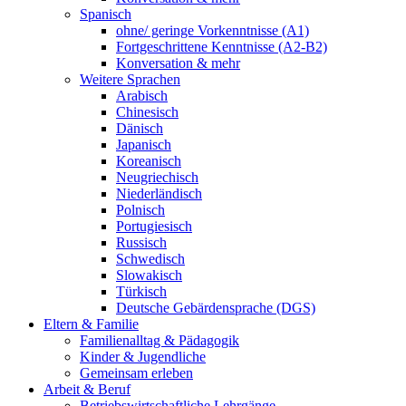
Spanisch
ohne/ geringe Vorkenntnisse (A1)
Fortgeschrittene Kenntnisse (A2-B2)
Konversation & mehr
Weitere Sprachen
Arabisch
Chinesisch
Dänisch
Japanisch
Koreanisch
Neugriechisch
Niederländisch
Polnisch
Portugiesisch
Russisch
Schwedisch
Slowakisch
Türkisch
Deutsche Gebärdensprache (DGS)
Eltern & Familie
Familienalltag & Pädagogik
Kinder & Jugendliche
Gemeinsam erleben
Arbeit & Beruf
Betriebswirtschaftliche Lehrgänge