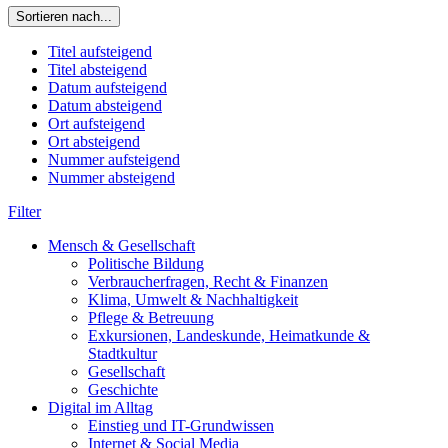
Sortieren nach...
Titel aufsteigend
Titel absteigend
Datum aufsteigend
Datum absteigend
Ort aufsteigend
Ort absteigend
Nummer aufsteigend
Nummer absteigend
Filter
Mensch & Gesellschaft
Politische Bildung
Verbraucherfragen, Recht & Finanzen
Klima, Umwelt & Nachhaltigkeit
Pflege & Betreuung
Exkursionen, Landeskunde, Heimatkunde &
Stadtkultur
Gesellschaft
Geschichte
Digital im Alltag
Einstieg und IT-Grundwissen
Internet & Social Media