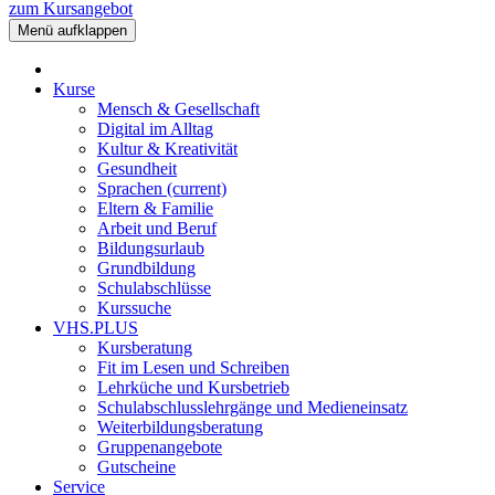
zum Kursangebot
Menü aufklappen
Kurse
Mensch & Gesellschaft
Digital im Alltag
Kultur & Kreativität
Gesundheit
Sprachen
(current)
Eltern & Familie
Arbeit und Beruf
Bildungsurlaub
Grundbildung
Schulabschlüsse
Kurssuche
VHS.PLUS
Kursberatung
Fit im Lesen und Schreiben
Lehrküche und Kursbetrieb
Schulabschlusslehrgänge und Medieneinsatz
Weiterbildungsberatung
Gruppenangebote
Gutscheine
Service