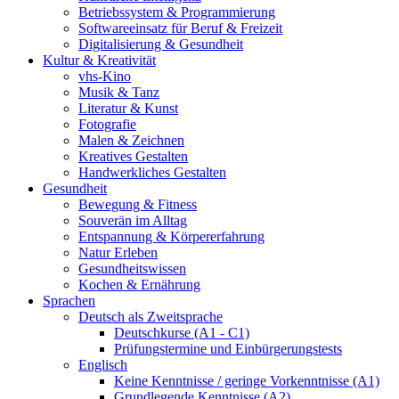
Betriebssystem & Programmierung
Softwareeinsatz für Beruf & Freizeit
Digitalisierung & Gesundheit
Kultur & Kreativität
vhs-Kino
Musik & Tanz
Literatur & Kunst
Fotografie
Malen & Zeichnen
Kreatives Gestalten
Handwerkliches Gestalten
Gesundheit
Bewegung & Fitness
Souverän im Alltag
Entspannung & Körpererfahrung
Natur Erleben
Gesundheitswissen
Kochen & Ernährung
Sprachen
Deutsch als Zweitsprache
Deutschkurse (A1 - C1)
Prüfungstermine und Einbürgerungstests
Englisch
Keine Kenntnisse / geringe Vorkenntnisse (A1)
Grundlegende Kenntnisse (A2)