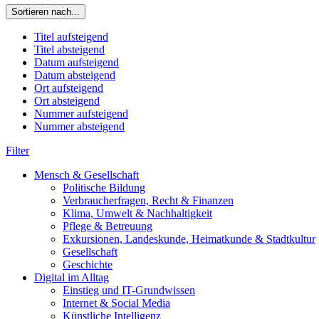
Sortieren nach...
Titel aufsteigend
Titel absteigend
Datum aufsteigend
Datum absteigend
Ort aufsteigend
Ort absteigend
Nummer aufsteigend
Nummer absteigend
Filter
Mensch & Gesellschaft
Politische Bildung
Verbraucherfragen, Recht & Finanzen
Klima, Umwelt & Nachhaltigkeit
Pflege & Betreuung
Exkursionen, Landeskunde, Heimatkunde & Stadtkultur
Gesellschaft
Geschichte
Digital im Alltag
Einstieg und IT-Grundwissen
Internet & Social Media
Künstliche Intelligenz