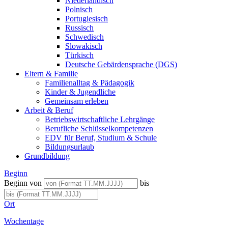
Niederländisch
Polnisch
Portugiesisch
Russisch
Schwedisch
Slowakisch
Türkisch
Deutsche Gebärdensprache (DGS)
Eltern & Familie
Familienalltag & Pädagogik
Kinder & Jugendliche
Gemeinsam erleben
Arbeit & Beruf
Betriebswirtschaftliche Lehrgänge
Berufliche Schlüsselkompetenzen
EDV für Beruf, Studium & Schule
Bildungsurlaub
Grundbildung
Beginn
Beginn von
bis
Ort
Wochentage