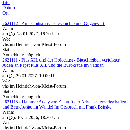
Titel
Datum
Ort
2621112 - Antisemitismus – Geschichte und Gegenwart
Wann:
am
Do.
28.01.2027, 18.30 Uhr
Wo:
vhs im Heinrich-von-Kleist-Forum
Status:
Anmeldung möglich
2621111 - Pius XII. und der Holocaust - Bittschreiben verfolgter
Juden an Papst Pius XII. und die Bürokratie im Vatikan
Wann:
am
Di.
26.01.2027, 19.00 Uhr
Wo:
vhs im Heinrich-von-Kleist-Forum
Status:
Anmeldung möglich
2621115 - Hammer Analysen: Zukunft der Arbeit - Gewerkschaften
und Betriebsräte im Wandel Im Gespräch mit Frank Bsirske
Wann:
am
Do.
10.12.2026, 18.30 Uhr
Wo:
vhs im Heinrich-von-Kleist-Forum