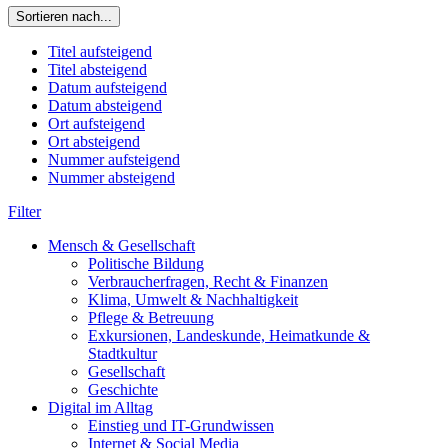
Sortieren nach...
Titel aufsteigend
Titel absteigend
Datum aufsteigend
Datum absteigend
Ort aufsteigend
Ort absteigend
Nummer aufsteigend
Nummer absteigend
Filter
Mensch & Gesellschaft
Politische Bildung
Verbraucherfragen, Recht & Finanzen
Klima, Umwelt & Nachhaltigkeit
Pflege & Betreuung
Exkursionen, Landeskunde, Heimatkunde &
Stadtkultur
Gesellschaft
Geschichte
Digital im Alltag
Einstieg und IT-Grundwissen
Internet & Social Media