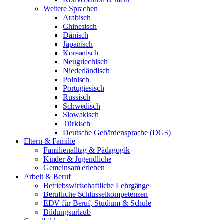
Weitere Sprachen
Arabisch
Chinesisch
Dänisch
Japanisch
Koreanisch
Neugriechisch
Niederländisch
Polnisch
Portugiesisch
Russisch
Schwedisch
Slowakisch
Türkisch
Deutsche Gebärdensprache (DGS)
Eltern & Familie
Familienalltag & Pädagogik
Kinder & Jugendliche
Gemeinsam erleben
Arbeit & Beruf
Betriebswirtschaftliche Lehrgänge
Berufliche Schlüsselkompetenzen
EDV für Beruf, Studium & Schule
Bildungsurlaub