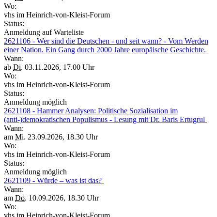
Wo:
vhs im Heinrich-von-Kleist-Forum
Status:
Anmeldung auf Warteliste
2621106 - Wer sind die Deutschen - und seit wann? - Vom Werden
einer Nation. Ein Gang durch 2000 Jahre europäische Geschichte.
Wann:
ab
Di.
03.11.2026, 17.00 Uhr
Wo:
vhs im Heinrich-von-Kleist-Forum
Status:
Anmeldung möglich
2621108 - Hammer Analysen: Politische Sozialisation im
(anti-)demokratischen Populismus - Lesung mit Dr. Baris Ertugrul
Wann:
am
Mi.
23.09.2026, 18.30 Uhr
Wo:
vhs im Heinrich-von-Kleist-Forum
Status:
Anmeldung möglich
2621109 - Würde – was ist das?
Wann:
am
Do.
10.09.2026, 18.30 Uhr
Wo:
vhs im Heinrich-von-Kleist-Forum