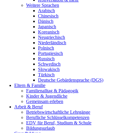
Weitere Sprachen
Arabisch
Chinesisch
Dänisch
Japanisch
Koreanisch
Neugriechisch
Niederländisch
Polnisch
Portugiesisch
Russisch
Schwedisch
Slowakisch
Türkisch
Deutsche Gebärdensprache (DGS)
Eltern & Familie
Familienalltag & Pädagogik
Kinder & Jugendliche
Gemeinsam erleben
Arbeit & Beruf
Betriebswirtschaftliche Lehrgänge
Berufliche Schlüsselkompetenzen
EDV für Beruf, Studium & Schule
Bildungsurlaub