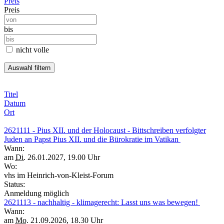
Preis
Preis
bis
nicht volle
Titel
Datum
Ort
2621111 - Pius XII. und der Holocaust - Bittschreiben verfolgter
Juden an Papst Pius XII. und die Bürokratie im Vatikan
Wann:
am
Di.
26.01.2027, 19.00 Uhr
Wo:
vhs im Heinrich-von-Kleist-Forum
Status:
Anmeldung möglich
2621113 - nachhaltig - klimagerecht: Lasst uns was bewegen!
Wann:
am
Mo.
21.09.2026, 18.30 Uhr