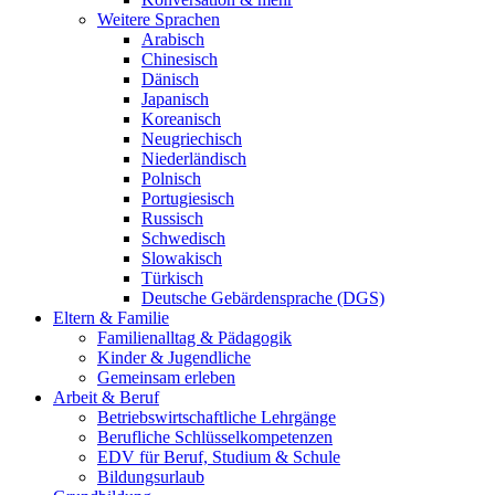
Weitere Sprachen
Arabisch
Chinesisch
Dänisch
Japanisch
Koreanisch
Neugriechisch
Niederländisch
Polnisch
Portugiesisch
Russisch
Schwedisch
Slowakisch
Türkisch
Deutsche Gebärdensprache (DGS)
Eltern & Familie
Familienalltag & Pädagogik
Kinder & Jugendliche
Gemeinsam erleben
Arbeit & Beruf
Betriebswirtschaftliche Lehrgänge
Berufliche Schlüsselkompetenzen
EDV für Beruf, Studium & Schule
Bildungsurlaub