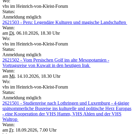
Wo:
vhs im Heinrich-von-Kleist-Forum
Status:
Anmeldung möglich
2621503 - Peru: Legendäre Kulturen und magische Landschaften
Wann:
am
Di.
06.10.2026, 18.30 Uhr
Wo:
vhs im Heinrich-von-Kleist-Forum
Status:
Anmeldung möglich
2621502 - Vom Persischen Golf ins alte Mesopotamien -
Vortragsreise von Kuwait in den heutigen Irak
Wann:
am
Mi.
14.10.2026, 18.30 Uhr
Wo:
vhs im Heinrich-von-Kleist-Forum
Status:
Anmeldung möglich
2621501 - Studienreise nach Lothringen und Luxemburg - 4-tägige
spätsommerliche Busreise ins kulturelle und politische Herz Europas
- eine Kooperation der VHS Hamm, VHS Ahlen und der VHS
Waltrop
Wann:
am
Fr.
18.09.2026, 7.00 Uhr