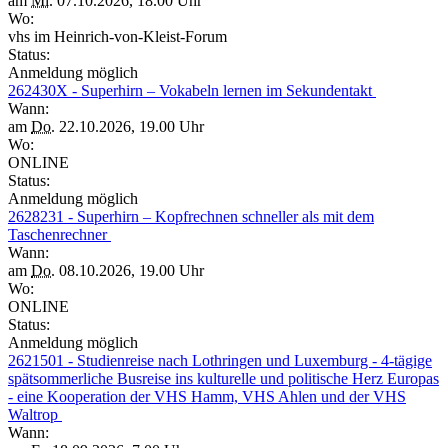
am
Mi.
07.10.2026, 18.00 Uhr
Wo:
vhs im Heinrich-von-Kleist-Forum
Status:
Anmeldung möglich
262430X - Superhirn – Vokabeln lernen im Sekundentakt
Wann:
am
Do.
22.10.2026, 19.00 Uhr
Wo:
ONLINE
Status:
Anmeldung möglich
2628231 - Superhirn – Kopfrechnen schneller als mit dem
Taschenrechner
Wann:
am
Do.
08.10.2026, 19.00 Uhr
Wo:
ONLINE
Status:
Anmeldung möglich
2621501 - Studienreise nach Lothringen und Luxemburg - 4-tägige
spätsommerliche Busreise ins kulturelle und politische Herz Europas
- eine Kooperation der VHS Hamm, VHS Ahlen und der VHS
Waltrop
Wann: