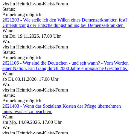
vhs im Heinrich-von-Kleist-Forum
Status:
Anmeldung möglich
2621203 - Wie stelle ich den Willen eines Demenzerkrankten fest?
Unterstützung der Entscheidungsfindung bei Demenzerkrankten
Wann:
am
Do.
19.11.2026, 17.00 Uhr
Wo:
vhs im Heinrich-von-Kleist-Forum
Status:
Anmeldung möglich
2621106 - Wer sind die Deutschen - und seit wann? - Vom Werden
einer Nation. Ein Gang durch 2000 Jahre europäische Geschichte.
Wann:
ab
Di.
03.11.2026, 17.00 Uhr
Wo:
vhs im Heinrich-von-Kleist-Forum
Status:
Anmeldung möglich
2621403 - Wenn das Sozialamt Kosten der Pflege übernehmen
muss- was ist zu beachten
Wann:
am
Mo.
14.09.2026, 17.00 Uhr
Wo:
vhs im Heinrich-von-Kleist-Forum