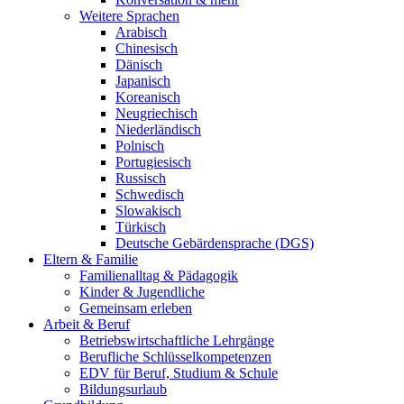
Weitere Sprachen
Arabisch
Chinesisch
Dänisch
Japanisch
Koreanisch
Neugriechisch
Niederländisch
Polnisch
Portugiesisch
Russisch
Schwedisch
Slowakisch
Türkisch
Deutsche Gebärdensprache (DGS)
Eltern & Familie
Familienalltag & Pädagogik
Kinder & Jugendliche
Gemeinsam erleben
Arbeit & Beruf
Betriebswirtschaftliche Lehrgänge
Berufliche Schlüsselkompetenzen
EDV für Beruf, Studium & Schule
Bildungsurlaub