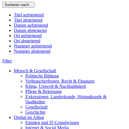
Sortieren nach...
Titel aufsteigend
Titel absteigend
Datum aufsteigend
Datum absteigend
Ort aufsteigend
Ort absteigend
Nummer aufsteigend
Nummer absteigend
Filter
Mensch & Gesellschaft
Politische Bildung
Verbraucherfragen, Recht & Finanzen
Klima, Umwelt & Nachhaltigkeit
Pflege & Betreuung
Exkursionen, Landeskunde, Heimatkunde &
Stadtkultur
Gesellschaft
Geschichte
Digital im Alltag
Einstieg und IT-Grundwissen
Internet & Social Media