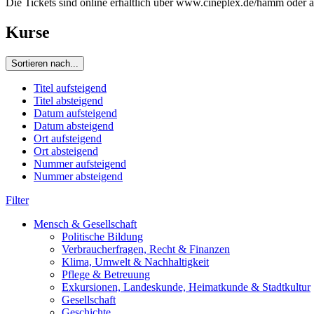
Die Tickets sind online erhältlich über www.cineplex.de/hamm ode
Kurse
Sortieren nach...
Titel aufsteigend
Titel absteigend
Datum aufsteigend
Datum absteigend
Ort aufsteigend
Ort absteigend
Nummer aufsteigend
Nummer absteigend
Filter
Mensch & Gesellschaft
Politische Bildung
Verbraucherfragen, Recht & Finanzen
Klima, Umwelt & Nachhaltigkeit
Pflege & Betreuung
Exkursionen, Landeskunde, Heimatkunde & Stadtkultur
Gesellschaft
Geschichte