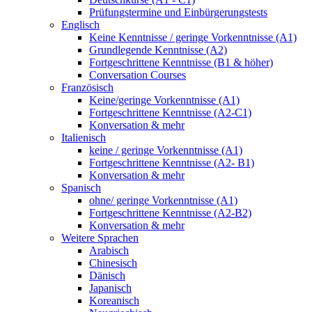
Prüfungstermine und Einbürgerungstests
Englisch
Keine Kenntnisse / geringe Vorkenntnisse (A1)
Grundlegende Kenntnisse (A2)
Fortgeschrittene Kenntnisse (B1 & höher)
Conversation Courses
Französisch
Keine/geringe Vorkenntnisse (A1)
Fortgeschrittene Kenntnisse (A2-C1)
Konversation & mehr
Italienisch
keine / geringe Vorkenntnisse (A1)
Fortgeschrittene Kenntnisse (A2- B1)
Konversation & mehr
Spanisch
ohne/ geringe Vorkenntnisse (A1)
Fortgeschrittene Kenntnisse (A2-B2)
Konversation & mehr
Weitere Sprachen
Arabisch
Chinesisch
Dänisch
Japanisch
Koreanisch