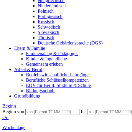
Neugriechisch
Niederländisch
Polnisch
Portugiesisch
Russisch
Schwedisch
Slowakisch
Türkisch
Deutsche Gebärdensprache (DGS)
Eltern & Familie
Familienalltag & Pädagogik
Kinder & Jugendliche
Gemeinsam erleben
Arbeit & Beruf
Betriebswirtschaftliche Lehrgänge
Berufliche Schlüsselkompetenzen
EDV für Beruf, Studium & Schule
Bildungsurlaub
Grundbildung
Beginn
Beginn von
bis
Ort
Wochentage