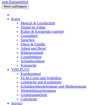
zum Kursangebot
Menü aufklappen
Kurse
Mensch & Gesellschaft
Digital im Alltag
Kultur & Kreativität
(current)
Gesundheit
Sprachen
Eltern & Familie
Arbeit und Beruf
Bildungsurlaub
Grundbildung
Schulabschlüsse
Kurssuche
VHS.PLUS
Kursberatung
Fit im Lesen und Schreiben
Lehrküche und Kursbetrieb
Schulabschlusslehrgänge und Medieneinsatz
Weiterbildungsberatung
Gruppenangebote
Gutscheine
Service