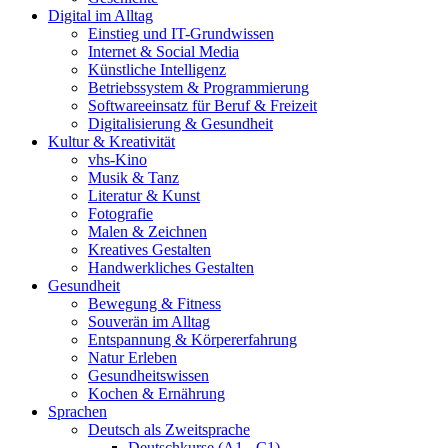
Digital im Alltag
Einstieg und IT-Grundwissen
Internet & Social Media
Künstliche Intelligenz
Betriebssystem & Programmierung
Softwareeinsatz für Beruf & Freizeit
Digitalisierung & Gesundheit
Kultur & Kreativität
vhs-Kino
Musik & Tanz
Literatur & Kunst
Fotografie
Malen & Zeichnen
Kreatives Gestalten
Handwerkliches Gestalten
Gesundheit
Bewegung & Fitness
Souverän im Alltag
Entspannung & Körpererfahrung
Natur Erleben
Gesundheitswissen
Kochen & Ernährung
Sprachen
Deutsch als Zweitsprache
Deutschkurse (A1 - C1)