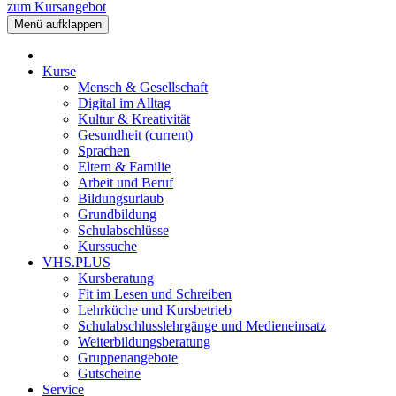
zum Kursangebot
Menü aufklappen
Kurse
Mensch & Gesellschaft
Digital im Alltag
Kultur & Kreativität
Gesundheit
(current)
Sprachen
Eltern & Familie
Arbeit und Beruf
Bildungsurlaub
Grundbildung
Schulabschlüsse
Kurssuche
VHS.PLUS
Kursberatung
Fit im Lesen und Schreiben
Lehrküche und Kursbetrieb
Schulabschlusslehrgänge und Medieneinsatz
Weiterbildungsberatung
Gruppenangebote
Gutscheine
Service