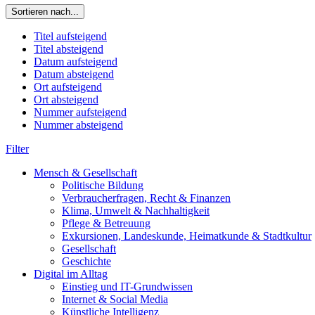
Sortieren nach...
Titel aufsteigend
Titel absteigend
Datum aufsteigend
Datum absteigend
Ort aufsteigend
Ort absteigend
Nummer aufsteigend
Nummer absteigend
Filter
Mensch & Gesellschaft
Politische Bildung
Verbraucherfragen, Recht & Finanzen
Klima, Umwelt & Nachhaltigkeit
Pflege & Betreuung
Exkursionen, Landeskunde, Heimatkunde & Stadtkultur
Gesellschaft
Geschichte
Digital im Alltag
Einstieg und IT-Grundwissen
Internet & Social Media
Künstliche Intelligenz