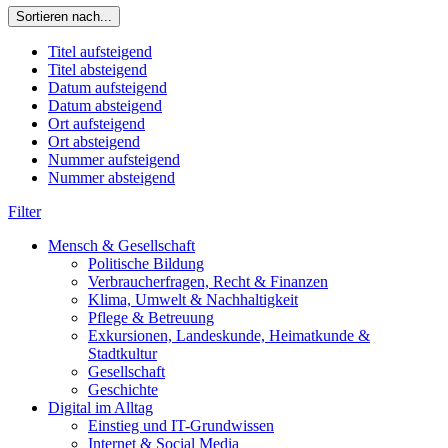
Sortieren nach...
Titel aufsteigend
Titel absteigend
Datum aufsteigend
Datum absteigend
Ort aufsteigend
Ort absteigend
Nummer aufsteigend
Nummer absteigend
Filter
Mensch & Gesellschaft
Politische Bildung
Verbraucherfragen, Recht & Finanzen
Klima, Umwelt & Nachhaltigkeit
Pflege & Betreuung
Exkursionen, Landeskunde, Heimatkunde &
Stadtkultur
Gesellschaft
Geschichte
Digital im Alltag
Einstieg und IT-Grundwissen
Internet & Social Media