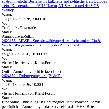
spätsommerliche Busreise ins kulturelle und politische Herz Europas
- eine Kooperation der VHS Hamm, VHS Ahlen und der VHS
Waltrop
Wann:
am
Fr.
18.09.2026, 7.00 Uhr
Wo:
Treffpunkt: Poststraße
Status:
Anmeldung möglich
2623155 - MBSR - Stressbewältigung durch Achtsamkeit Ein 8-
Wochen-Programm zur Schulung der Achtsamkeit
Wann:
ab
Fr.
18.09.2026, 18.00 Uhr
Wo:
vhs im Heinrich-von-Kleist-Forum
Status:
Online Anmeldung nicht freigeschaltet
2624152 - Einbürgerungstest (BAMF)
Wann:
am
Fr.
18.09.2026, 10.00 Uhr
Wo:
vhs im Heinrich-von-Kleist-Forum
Status:
Eine online Anmeldung ist nicht möglich. Bitte kommen Sie zur
persönlichen Anmeldung in das Servicebüro der VHS. Bitte