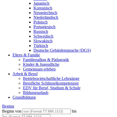
Japanisch
Koreanisch
Neugriechisch
Niederländisch
Polnisch
Portugiesisch
Russisch
Schwedisch
Slowakisch
Türkisch
Deutsche Gebärdensprache (DGS)
Eltern & Familie
Familienalltag & Pädagogik
Kinder & Jugendliche
Gemeinsam erleben
Arbeit & Beruf
Betriebswirtschaftliche Lehrgänge
Berufliche Schlüsselkompetenzen
EDV für Beruf, Studium & Schule
Bildungsurlaub
Grundbildung
Beginn
Beginn von
bis