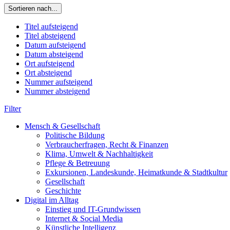
Sortieren nach...
Titel aufsteigend
Titel absteigend
Datum aufsteigend
Datum absteigend
Ort aufsteigend
Ort absteigend
Nummer aufsteigend
Nummer absteigend
Filter
Mensch & Gesellschaft
Politische Bildung
Verbraucherfragen, Recht & Finanzen
Klima, Umwelt & Nachhaltigkeit
Pflege & Betreuung
Exkursionen, Landeskunde, Heimatkunde & Stadtkultur
Gesellschaft
Geschichte
Digital im Alltag
Einstieg und IT-Grundwissen
Internet & Social Media
Künstliche Intelligenz