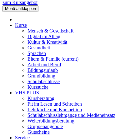
zum Kursangebot
Menü aufklappen
Kurse
Mensch & Gesellschaft
Digital im Alltag
Kultur & Kreativität
Gesundheit
Sprachen
Eltern & Familie
(current)
Arbeit und Beruf
Bildungsurlaub
Grundbildung
Schulabschlüsse
Kurssuche
VHS.PLUS
Kursberatung
Fit im Lesen und Schreiben
Lehrküche und Kursbetrieb
Schulabschlusslehrgänge und Medieneinsatz
Weiterbildungsberatung
Gruppenangebote
Gutscheine
Service