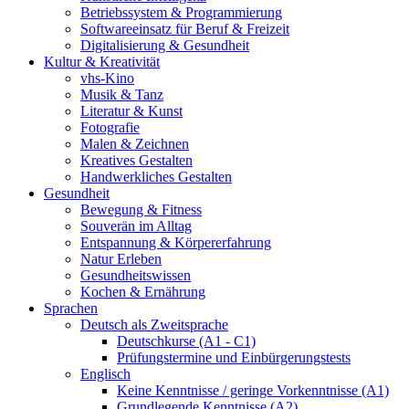
Betriebssystem & Programmierung
Softwareeinsatz für Beruf & Freizeit
Digitalisierung & Gesundheit
Kultur & Kreativität
vhs-Kino
Musik & Tanz
Literatur & Kunst
Fotografie
Malen & Zeichnen
Kreatives Gestalten
Handwerkliches Gestalten
Gesundheit
Bewegung & Fitness
Souverän im Alltag
Entspannung & Körpererfahrung
Natur Erleben
Gesundheitswissen
Kochen & Ernährung
Sprachen
Deutsch als Zweitsprache
Deutschkurse (A1 - C1)
Prüfungstermine und Einbürgerungstests
Englisch
Keine Kenntnisse / geringe Vorkenntnisse (A1)
Grundlegende Kenntnisse (A2)