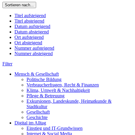
Sortieren nach...
Titel aufsteigend
Titel absteigend
Datum aufsteigend
Datum absteigend
Ort aufsteigend
Ort absteigend
Nummer aufsteigend
Nummer absteigend
Filter
Mensch & Gesellschaft
Politische Bildung
Verbraucherfragen, Recht & Finanzen
Klima, Umwelt & Nachhaltigkeit
Pflege & Betreuung
Exkursionen, Landeskunde, Heimatkunde &
Stadtkultur
Gesellschaft
Geschichte
Digital im Alltag
Einstieg und IT-Grundwissen
Internet & Social Media