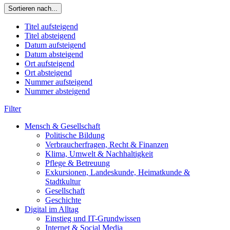
Sortieren nach...
Titel aufsteigend
Titel absteigend
Datum aufsteigend
Datum absteigend
Ort aufsteigend
Ort absteigend
Nummer aufsteigend
Nummer absteigend
Filter
Mensch & Gesellschaft
Politische Bildung
Verbraucherfragen, Recht & Finanzen
Klima, Umwelt & Nachhaltigkeit
Pflege & Betreuung
Exkursionen, Landeskunde, Heimatkunde &
Stadtkultur
Gesellschaft
Geschichte
Digital im Alltag
Einstieg und IT-Grundwissen
Internet & Social Media