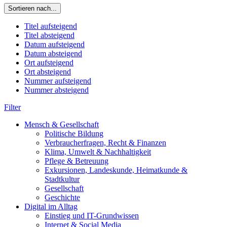
Sortieren nach...
Titel aufsteigend
Titel absteigend
Datum aufsteigend
Datum absteigend
Ort aufsteigend
Ort absteigend
Nummer aufsteigend
Nummer absteigend
Filter
Mensch & Gesellschaft
Politische Bildung
Verbraucherfragen, Recht & Finanzen
Klima, Umwelt & Nachhaltigkeit
Pflege & Betreuung
Exkursionen, Landeskunde, Heimatkunde &
Stadtkultur
Gesellschaft
Geschichte
Digital im Alltag
Einstieg und IT-Grundwissen
Internet & Social Media