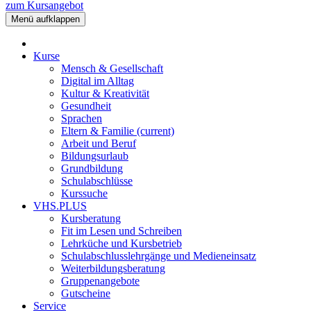
zum Kursangebot
Menü aufklappen
Kurse
Mensch & Gesellschaft
Digital im Alltag
Kultur & Kreativität
Gesundheit
Sprachen
Eltern & Familie
(current)
Arbeit und Beruf
Bildungsurlaub
Grundbildung
Schulabschlüsse
Kurssuche
VHS.PLUS
Kursberatung
Fit im Lesen und Schreiben
Lehrküche und Kursbetrieb
Schulabschlusslehrgänge und Medieneinsatz
Weiterbildungsberatung
Gruppenangebote
Gutscheine
Service