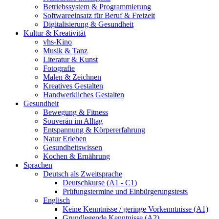
Betriebssystem & Programmierung
Softwareeinsatz für Beruf & Freizeit
Digitalisierung & Gesundheit
Kultur & Kreativität
vhs-Kino
Musik & Tanz
Literatur & Kunst
Fotografie
Malen & Zeichnen
Kreatives Gestalten
Handwerkliches Gestalten
Gesundheit
Bewegung & Fitness
Souverän im Alltag
Entspannung & Körpererfahrung
Natur Erleben
Gesundheitswissen
Kochen & Ernährung
Sprachen
Deutsch als Zweitsprache
Deutschkurse (A1 - C1)
Prüfungstermine und Einbürgerungstests
Englisch
Keine Kenntnisse / geringe Vorkenntnisse (A1)
Grundlegende Kenntnisse (A2)