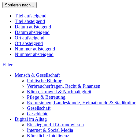
Sortieren nach...
Titel aufsteigend
Titel absteigend
Datum aufsteigend
Datum absteigend
Ort aufsteigend
Ort absteigend
Nummer aufsteigend
Nummer absteigend
Filter
Mensch & Gesellschaft
Politische Bildung
Verbraucherfragen, Recht & Finanzen
Klima, Umwelt & Nachhaltigkeit
Pflege & Betreuung
Exkursionen, Landeskunde, Heimatkunde & Stadtkultur
Gesellschaft
Geschichte
Digital im Alltag
Einstieg und IT-Grundwissen
Internet & Social Media
Künstliche Intelligenz