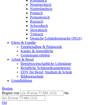
Koreanisch
Neugriechisch
Niederländisch
Polnisch
Portugiesisch
Russisch
Schwedisch
Slowakisch
Türkisch
Deutsche Gebärdensprache (DGS)
Eltern & Familie
Familienalltag & Pädagogik
Kinder & Jugendliche
Gemeinsam erleben
Arbeit & Beruf
Betriebswirtschaftliche Lehrgänge
Berufliche Schlüsselkompetenzen
EDV für Beruf, Studium & Schule
Bildungsurlaub
Grundbildung
Beginn
Beginn von
bis
Ort