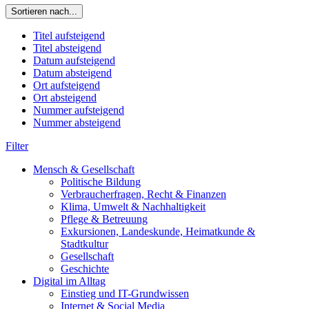
Sortieren nach...
Titel aufsteigend
Titel absteigend
Datum aufsteigend
Datum absteigend
Ort aufsteigend
Ort absteigend
Nummer aufsteigend
Nummer absteigend
Filter
Mensch & Gesellschaft
Politische Bildung
Verbraucherfragen, Recht & Finanzen
Klima, Umwelt & Nachhaltigkeit
Pflege & Betreuung
Exkursionen, Landeskunde, Heimatkunde &
Stadtkultur
Gesellschaft
Geschichte
Digital im Alltag
Einstieg und IT-Grundwissen
Internet & Social Media