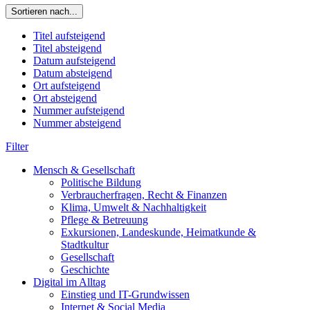
Sortieren nach...
Titel aufsteigend
Titel absteigend
Datum aufsteigend
Datum absteigend
Ort aufsteigend
Ort absteigend
Nummer aufsteigend
Nummer absteigend
Filter
Mensch & Gesellschaft
Politische Bildung
Verbraucherfragen, Recht & Finanzen
Klima, Umwelt & Nachhaltigkeit
Pflege & Betreuung
Exkursionen, Landeskunde, Heimatkunde &
Stadtkultur
Gesellschaft
Geschichte
Digital im Alltag
Einstieg und IT-Grundwissen
Internet & Social Media