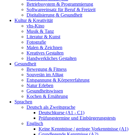
Betriebssystem & Programmierung
Softwareeinsatz für Beruf & Freizeit
Digitalisierung & Gesundheit
Kultur & Kreativität
vhs-Kino
Musik & Tanz
Literatur & Kunst
Fotografie
Malen & Zeichnen
Kreatives Gestalten
Handwerkliches Gestalten
Gesundheit
Bewegung & Fitness
Souverän im Alltag
Entspannung & Körpererfahrung
Natur Erleben
Gesundheitswissen
Kochen & Ernährung
Sprachen
Deutsch als Zweitsprache
Deutschkurse (A1 - C1)
Prüfungstermine und Einbürgerungstests
Englisch
Keine Kenntnisse / geringe Vorkenntnisse (A1)
Grundlegende Kenntnisse (A2)