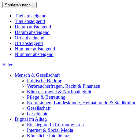
Sortieren nach...
Titel aufsteigend
Titel absteigend
Datum aufsteigend
Datum absteigend
Ort aufsteigend
Ort absteigend
Nummer aufsteigend
Nummer absteigend
Filter
Mensch & Gesellschaft
Politische Bildung
Verbraucherfragen, Recht & Finanzen
Klima, Umwelt & Nachhaltigkeit
Pflege & Betreuung
Exkursionen, Landeskunde, Heimatkunde & Stadtkultur
Gesellschaft
Geschichte
Digital im Alltag
Einstieg und IT-Grundwissen
Internet & Social Media
Künstliche Intelligenz