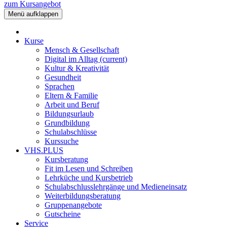
zum Kursangebot
Menü aufklappen
Kurse
Mensch & Gesellschaft
Digital im Alltag
(current)
Kultur & Kreativität
Gesundheit
Sprachen
Eltern & Familie
Arbeit und Beruf
Bildungsurlaub
Grundbildung
Schulabschlüsse
Kurssuche
VHS.PLUS
Kursberatung
Fit im Lesen und Schreiben
Lehrküche und Kursbetrieb
Schulabschlusslehrgänge und Medieneinsatz
Weiterbildungsberatung
Gruppenangebote
Gutscheine
Service