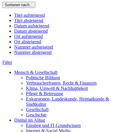
Sortieren nach...
Titel aufsteigend
Titel absteigend
Datum aufsteigend
Datum absteigend
Ort aufsteigend
Ort absteigend
Nummer aufsteigend
Nummer absteigend
Filter
Mensch & Gesellschaft
Politische Bildung
Verbraucherfragen, Recht & Finanzen
Klima, Umwelt & Nachhaltigkeit
Pflege & Betreuung
Exkursionen, Landeskunde, Heimatkunde &
Stadtkultur
Gesellschaft
Geschichte
Digital im Alltag
Einstieg und IT-Grundwissen
Internet & Social Media